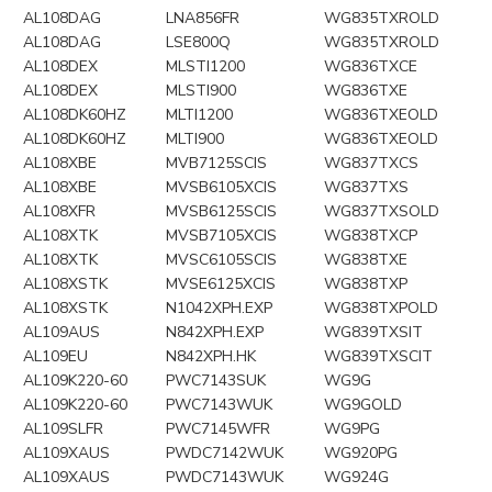
AL108DAG
LNA856FR
WG835TXROLD
AL108DAG
LSE800Q
WG835TXROLD
AL108DEX
MLSTI1200
WG836TXCE
AL108DEX
MLSTI900
WG836TXE
AL108DK60HZ
MLTI1200
WG836TXEOLD
AL108DK60HZ
MLTI900
WG836TXEOLD
AL108XBE
MVB7125SCIS
WG837TXCS
AL108XBE
MVSB6105XCIS
WG837TXS
AL108XFR
MVSB6125SCIS
WG837TXSOLD
AL108XTK
MVSB7105XCIS
WG838TXCP
AL108XTK
MVSC6105SCIS
WG838TXE
AL108XSTK
MVSE6125XCIS
WG838TXP
AL108XSTK
N1042XPH.EXP
WG838TXPOLD
AL109AUS
N842XPH.EXP
WG839TXSIT
AL109EU
N842XPH.HK
WG839TXSCIT
AL109K220-60
PWC7143SUK
WG9G
AL109K220-60
PWC7143WUK
WG9GOLD
AL109SLFR
PWC7145WFR
WG9PG
AL109XAUS
PWDC7142WUK
WG920PG
AL109XAUS
PWDC7143WUK
WG924G