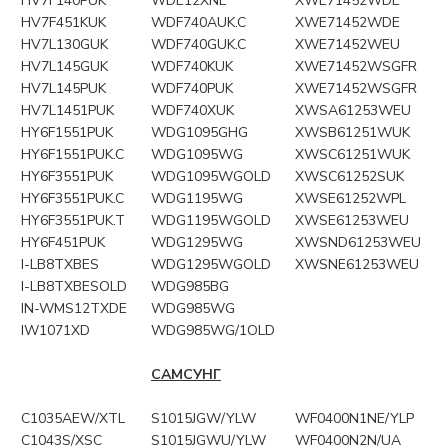
HV7F140PUK
WDE12XNL
XWE71452WDE
HV7F451KUK
WDF740AUK.C
XWE71452WDE
HV7L130GUK
WDF740GUK.C
XWE71452WEU
HV7L145GUK
WDF740KUK
XWE71452WSGFR
HV7L145PUK
WDF740PUK
XWE71452WSGFR
HV7L1451PUK
WDF740XUK
XWSA61253WEU
HY6F1551PUK
WDG1095GHG
XWSB61251WUK
HY6F1551PUK.C
WDG1095WG
XWSC61251WUK
HY6F3551PUK
WDG1095WGOLD
XWSC61252SUK
HY6F3551PUK.C
WDG1195WG
XWSE61252WPL
HY6F3551PUK.T
WDG1195WGOLD
XWSE61253WEU
HY6F451PUK
WDG1295WG
XWSND61253WEU
I-LB8TXBES
WDG1295WGOLD
XWSNE61253WEU
I-LB8TXBESOLD
WDG985BG
IN-WMS12TXDE
WDG985WG
IW1071XD
WDG985WG/1OLD
САМСУНГ
C1035AEW/XTL
S1015JGW/YLW
WF0400N1NE/YLP
C1043S/XSC
S1015JGWU/YLW
WF0400N2N/UA