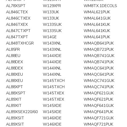
AL78XSPT
W129XFR
WM8TX.1DECOLS
AL846CTEX
W133UK
WMAL621PUK
AL846CTXEX
W133UK
WMAL641GUK
AL846TXEX
W133SUK
WMAL641KUK
AL847CTXPT
W133SUK
WMAL641KUK
AL847TXPT
W14GE
WMAL641PUK
AL848TXHCGR
W143XNL
WMAQB641PUK
AL85FR
W143XNL
WMAQB721PUK
AL88EU
W144XDE
WMAQB741GUK
AL88DEX
W144XDE
WMAQB741PUK
AL88DEX
W144XNL
WMAQC641PUK
AL88XEU
W144XNL
WMAQC641PUK
AL88XEU
W145TXCH
WMAQC741GUK
AL88XPT
W145TXCH
WMAQC741PUK
AL88XSPT
W145TXEX
WMAQF621GUK
AL89XIT
W145TXEX
WMAQF621PUK
AL89XIT
W145XDE
WMAQF641GUK
AL89XSEX220/60
W145XDE
WMAQF641PUK
AL89XSIT
W146XDE
WMAQF721GUK
AL89XSIT
W146XDE
WMAQF721PUK