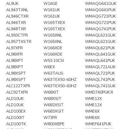
AL9UK
W16GE
WMAQG641GUK
AL943TXNL
W161UK
WMAQG641PUK
AL946CTXR
W161UK
WMAQG721PUK
AL946TXR
W165TXEX
WMAQG721PUK
AL948TXR
W165TXEX
WMAQG741PUK
AL950CTFR
W165XNL
WMAQL621GUK
AL957TXSTR
W165XNL
WMAQL621GUK
AL97XFR
W166XDE
WMAQL621PUK
AL98XFR
W166XDE
WMAQL641GUK
AL98XPT
W53.10CSI
WMAQL641PUK
AL98XPT
W6EX
WMAQL721AUK
AL98XSPT
W63TAUS
WMAQL721PUK
AL98XSPT
W63TEX50-60HZ
WMAQL741PUK
ALC122TXFR
W63TEX50-60HZ
WMAQL741GUK
ALC92TXFR
W68XIT
WMD740PUK.R
ALD10UK
W68XSIT
WME12X
ALD10UK
W682XSIT
WME12X
ALD100EX
W683XGIT
WME6X
ALD100IT
W73FR
WME6X
ALD100TK
W800XBPE
WMEF641PUK