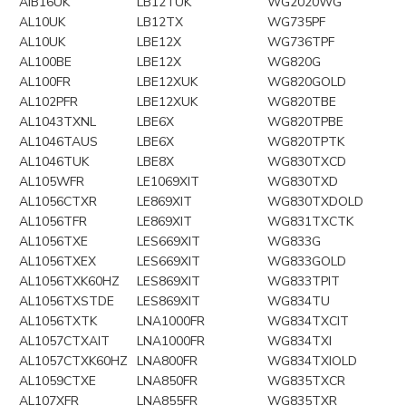
AIB16UK
LB12TUK
WG2020WG
AL10UK
LB12TX
WG735PF
AL10UK
LBE12X
WG736TPF
AL100BE
LBE12X
WG820G
AL100FR
LBE12XUK
WG820GOLD
AL102PFR
LBE12XUK
WG820TBE
AL1043TXNL
LBE6X
WG820TPBE
AL1046TAUS
LBE6X
WG820TPTK
AL1046TUK
LBE8X
WG830TXCD
AL105WFR
LE1069XIT
WG830TXD
AL1056CTXR
LE869XIT
WG830TXDOLD
AL1056TFR
LE869XIT
WG831TXCTK
AL1056TXE
LES669XIT
WG833G
AL1056TXEX
LES669XIT
WG833GOLD
AL1056TXK60HZ
LES869XIT
WG833TPIT
AL1056TXSTDE
LES869XIT
WG834TU
AL1056TXTK
LNA1000FR
WG834TXCIT
AL1057CTXAIT
LNA1000FR
WG834TXI
AL1057CTXK60HZ
LNA800FR
WG834TXIOLD
AL1059CTXE
LNA850FR
WG835TXCR
AL107XFR
LNA855FR
WG835TXR