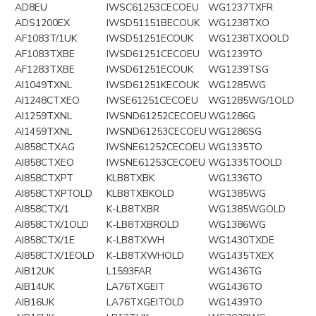
AD8EU
IWSC61253CECOEU
WG1237TXFR
ADS1200EX
IWSD51151BECOUK
WG1238TXO
AF1083T/1UK
IWSD51251ECOUK
WG1238TXOOLD
AF1083TXBE
IWSD61251CECOEU
WG1239TO
AF1283TXBE
IWSD61251ECOUK
WG1239TSG
AI1049TXNL
IWSD61251KECOUK
WG1285WG
AI1248CTXEO
IWSE61251CECOEU
WG1285WG/1OLD
AI1259TXNL
IWSND61252CECOEU
WG1286G
AI1459TXNL
IWSND61253CECOEU
WG1286SG
AI858CTXAG
IWSNE61252CECOEU
WG1335TO
AI858CTXEO
IWSNE61253CECOEU
WG1335TOOLD
AI858CTXPT
KLB8TXBK
WG1336TO
AI858CTXPTOLD
KLB8TXBKOLD
WG1385WG
AI858CTX/1
K-LB8TXBR
WG1385WGOLD
AI858CTX/1OLD
K-LB8TXBROLD
WG1386WG
AI858CTX/1E
K-LB8TXWH
WG1430TXDE
AI858CTX/1EOLD
K-LB8TXWHOLD
WG1435TXEX
AIB12UK
L1593FAR
WG1436TG
AIB14UK
LA76TXGEIT
WG1436TO
AIB16UK
LA76TXGEITOLD
WG1439TO