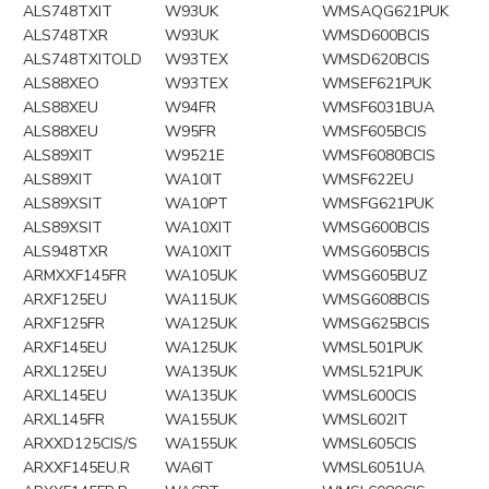
ALS748TXIT
W93UK
WMSAQG621PUK
ALS748TXR
W93UK
WMSD600BCIS
ALS748TXITOLD
W93TEX
WMSD620BCIS
ALS88XEO
W93TEX
WMSEF621PUK
ALS88XEU
W94FR
WMSF6031BUA
ALS88XEU
W95FR
WMSF605BCIS
ALS89XIT
W9521E
WMSF6080BCIS
ALS89XIT
WA10IT
WMSF622EU
ALS89XSIT
WA10PT
WMSFG621PUK
ALS89XSIT
WA10XIT
WMSG600BCIS
ALS948TXR
WA10XIT
WMSG605BCIS
ARMXXF145FR
WA105UK
WMSG605BUZ
ARXF125EU
WA115UK
WMSG608BCIS
ARXF125FR
WA125UK
WMSG625BCIS
ARXF145EU
WA125UK
WMSL501PUK
ARXL125EU
WA135UK
WMSL521PUK
ARXL145EU
WA135UK
WMSL600CIS
ARXL145FR
WA155UK
WMSL602IT
ARXXD125CIS/S
WA155UK
WMSL605CIS
ARXXF145EU.R
WA6IT
WMSL6051UA