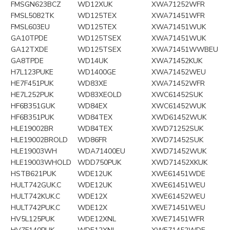
FMSGN623BCZ
WD12XUK
XWA71252WFR
FMSL5082TK
WD125TEX
XWA71451WFR
FMSL603EU
WD125TEX
XWA71451WUK
GA10TPDE
WD125TSEX
XWA71451WUK
GA12TXDE
WD125TSEX
XWA71451WWBEU
GA8TPDE
WD14UK
XWA71452KUK
H7L123PUKE
WD1400GE
XWA71452WEU
HE7F451PUK
WD83XE
XWA71452WFR
HE7L252PUK
WD83XEOLD
XWC61452SUK
HF6B351GUK
WD84EX
XWC61452WUK
HF6B351PUK
WD84TEX
XWD61452WUK
HLE19002BR
WD84TEX
XWD71252SUK
HLE19002BROLD
WD86FR
XWD71452SUK
HLE19003WH
WDA71400EU
XWD71452WUK
HLE19003WHOLD
WDD750PUK
XWD71452XKUK
HSTB621PUK
WDE12UK
XWE61451WDE
HULT742GUK.C
WDE12UK
XWE61451WEU
HULT742KUK.C
WDE12X
XWE61452WEU
HULT742PUK.C
WDE12X
XWE71451WEU
HV5L125PUK
WDE12XNL
XWE71451WFR