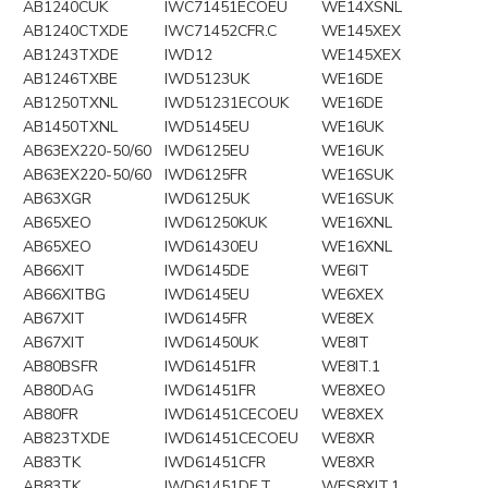
AB1240CUK
IWC71451ECOEU
WE14XSNL
AB1240CTXDE
IWC71452CFR.C
WE145XEX
AB1243TXDE
IWD12
WE145XEX
AB1246TXBE
IWD5123UK
WE16DE
AB1250TXNL
IWD51231ECOUK
WE16DE
AB1450TXNL
IWD5145EU
WE16UK
AB63EX220-50/60
IWD6125EU
WE16UK
AB63EX220-50/60
IWD6125FR
WE16SUK
AB63XGR
IWD6125UK
WE16SUK
AB65XEO
IWD61250KUK
WE16XNL
AB65XEO
IWD61430EU
WE16XNL
AB66XIT
IWD6145DE
WE6IT
AB66XITBG
IWD6145EU
WE6XEX
AB67XIT
IWD6145FR
WE8EX
AB67XIT
IWD61450UK
WE8IT
AB80BSFR
IWD61451FR
WE8IT.1
AB80DAG
IWD61451FR
WE8XEO
AB80FR
IWD61451CECOEU
WE8XEX
AB823TXDE
IWD61451CECOEU
WE8XR
AB83TK
IWD61451CFR
WE8XR
AB83TK
IWD61451DE.T
WES8XIT.1