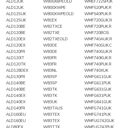
ALD12UK
W800XBPEOLD
WMEF7225PUK
ALD12UK
W800XWPE
WMF520PUK.R
ALD12SUK
W800XWPEOLD
WMF540PUK.R
ALD12SUK
W81EX
WMF720GUK.R
ALD120BE
W82TXCE
WMF720PUK.R
ALD120BE
W82TXE
WMF720BCIS
ALD120EX
W82TXEOLD
WMF740AUK.R
ALD120EX
W83DE
WMF740GUK.C
ALD120FR
W83DE
WMF740GUK.R
ALD120IT
W83FR
WMF740KUK.R
ALD120TK
W83FR
WMF740PUK.R
ALD128DEX
W83NL
WMF740XUK
ALD130FR
W83SP
WMFG611GUK
ALD140BE
W83SP
WMFG611PUK
ALD140BE
W83TK
WMFG631GUK
ALD140EX
W83TK
WMFG631PUK
ALD140EX
W83UK
WMFG641GUK
ALD140FR
W83TAUS
WMFG741GUK
ALD160EU
W83TEX
WMFG741PUK
ALD160EU
W83TEX
WMFUG742GUK
ALD80EX
W83TTK
WMFUG742PUK