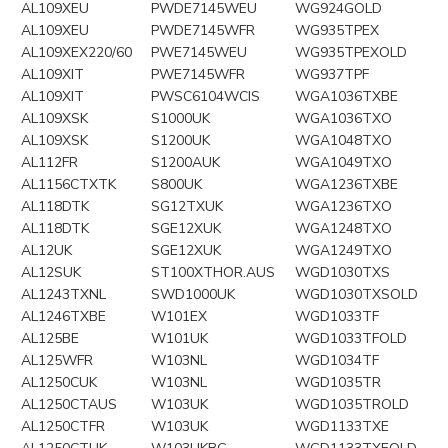
AL109XEU
PWDE7145WEU
WG924GOLD
AL109XEU
PWDE7145WFR
WG935TPEX
AL109XEX220/60
PWE7145WEU
WG935TPEXOLD
AL109XIT
PWE7145WFR
WG937TPF
AL109XIT
PWSC6104WCIS
WGA1036TXBE
AL109XSK
S1000UK
WGA1036TXO
AL109XSK
S1200UK
WGA1048TXO
AL112FR
S1200AUK
WGA1049TXO
AL1156CTXTK
S800UK
WGA1236TXBE
AL118DTK
SG12TXUK
WGA1236TXO
AL118DTK
SGE12XUK
WGA1248TXO
AL12UK
SGE12XUK
WGA1249TXO
AL12SUK
ST100XTHOR.AUS
WGD1030TXS
AL1243TXNL
SWD1000UK
WGD1030TXSOLD
AL1246TXBE
W101EX
WGD1033TF
AL125BE
W101UK
WGD1033TFOLD
AL125WFR
W103NL
WGD1034TF
AL1250CUK
W103NL
WGD1035TR
AL1250CTAUS
W103UK
WGD1035TROLD
AL1250CTFR
W103UK
WGD1133TXE