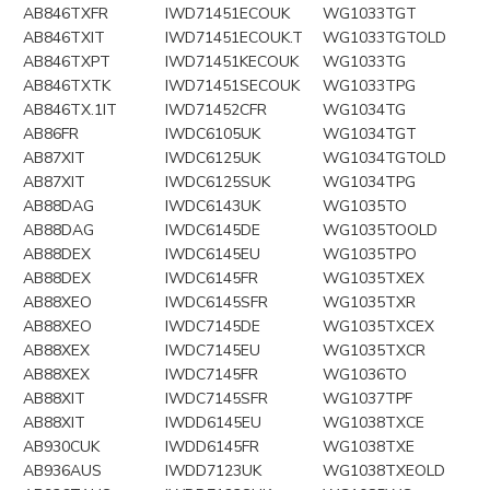
AB846TXFR
IWD71451ECOUK
WG1033TGT
AB846TXIT
IWD71451ECOUK.T
WG1033TGTOLD
AB846TXPT
IWD71451KECOUK
WG1033TG
AB846TXTK
IWD71451SECOUK
WG1033TPG
AB846TX.1IT
IWD71452CFR
WG1034TG
AB86FR
IWDC6105UK
WG1034TGT
AB87XIT
IWDC6125UK
WG1034TGTOLD
AB87XIT
IWDC6125SUK
WG1034TPG
AB88DAG
IWDC6143UK
WG1035TO
AB88DAG
IWDC6145DE
WG1035TOOLD
AB88DEX
IWDC6145EU
WG1035TPO
AB88DEX
IWDC6145FR
WG1035TXEX
AB88XEO
IWDC6145SFR
WG1035TXR
AB88XEO
IWDC7145DE
WG1035TXCEX
AB88XEX
IWDC7145EU
WG1035TXCR
AB88XEX
IWDC7145FR
WG1036TO
AB88XIT
IWDC7145SFR
WG1037TPF
AB88XIT
IWDD6145EU
WG1038TXCE
AB930CUK
IWDD6145FR
WG1038TXE
AB936AUS
IWDD7123UK
WG1038TXEOLD