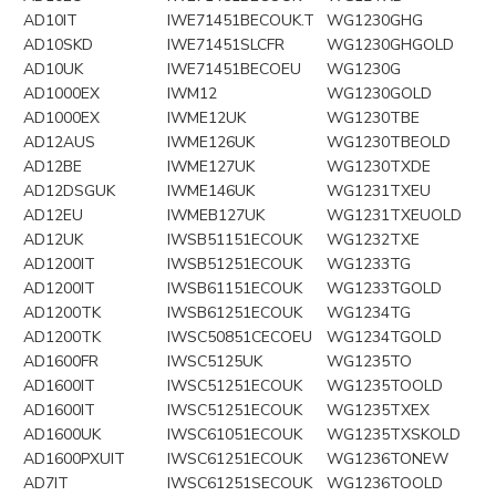
AD10IT
IWE71451BECOUK.T
WG1230GHG
AD10SKD
IWE71451SLCFR
WG1230GHGOLD
AD10UK
IWE71451BECOEU
WG1230G
AD1000EX
IWM12
WG1230GOLD
AD1000EX
IWME12UK
WG1230TBE
AD12AUS
IWME126UK
WG1230TBEOLD
AD12BE
IWME127UK
WG1230TXDE
AD12DSGUK
IWME146UK
WG1231TXEU
AD12EU
IWMEB127UK
WG1231TXEUOLD
AD12UK
IWSB51151ECOUK
WG1232TXE
AD1200IT
IWSB51251ECOUK
WG1233TG
AD1200IT
IWSB61151ECOUK
WG1233TGOLD
AD1200TK
IWSB61251ECOUK
WG1234TG
AD1200TK
IWSC50851CECOEU
WG1234TGOLD
AD1600FR
IWSC5125UK
WG1235TO
AD1600IT
IWSC51251ECOUK
WG1235TOOLD
AD1600IT
IWSC51251ECOUK
WG1235TXEX
AD1600UK
IWSC61051ECOUK
WG1235TXSKOLD
AD1600PXUIT
IWSC61251ECOUK
WG1236TONEW
AD7IT
IWSC61251SECOUK
WG1236TOOLD