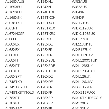
AL169XAUS
W124XNL
WI82AUS
AL169XEU
W124XNL
WI82AUS
AL169XEU
W1248TDE
WI84XR
AL169XSK
W125TXCH
WI84XR
AL638TXIT
W125TXCH
WIA121UK
AL65PT
W125TXEX
WIDXL126UK
AL67XHCGR
W125TXEX
WIDXL126SUK
AL68EU
W125XDE
WIE127UK
AL68XEX
W125XDE
WIL113UKTE
AL68XEX
W125XFR
WIXE127UK
AL68XIT
W125XFR
WIXE127UKV
AL68XIT
W125XSDE
WIXL1200OTUK
AL68XPT
W125XSDE
WIXL123SUK
AL68XPT
W1258TEDE
WIXL123SUK.1
AL68XSPT
W126XDE
WIXL126UK
AL748TXR
W126XDE
WIXL126UKV
AL749TXSTIT
W128XFR
WIXXE127UK
AL749TXSTITOLD
W128XFR
WIXXE127UK.C
AL78XPT
W128XSP
WM10TX.1DECOLS
AL78XPT
W128XSP
WM12XUK
AL78XSPT
W129XFR
WM12XUK