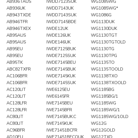
AB936TAUS
IWDD7123SUK
WG1085WG
AB936UK
IWDD7143UK
WG1085WG*
AB943TXDE
IWDD7143SUK
WG1086G
AB946TFR
IWDD7145BDE
WG113DUK
AB946TXEX
IWDE12UK
WG1130DUK
AB95AUS
IWDE126UK
WG1130TGT
AB95AUS
IWDE146UK
WG1130TGTOLD
AB95EU
IWDE7125BUK
WG1130TG
AB95EU
IWDE7125SUK
WG1130TPG
AB95TK
IWDE7145BEU
WG1135TO
ABC82TXFR
IWDE7145BUK
WG1135TOOLD
AC106BFR
IWDE7145KUK
WG1138TXO
AC106BFR
IWDE7145SUK
WG1138TXOOLD
AC120LIT
IWE6125EU
WG1185BG
AC120LIT
IWE6145FR
WG1185BG/1
AC128LFR
IWE7145BEU
WG1185WG
AC128LFR
IWE7145BFR
WG1185WG/1
AC80LIT
IWE7145BUK.C
WG1185WG/1OLD
AC80LIT
IWE7145KUK
WG12G
AC96BFR
IWE71451BCFR
WG12GOLD
AD10EU
IWE71451BECOUK
WG12TXD