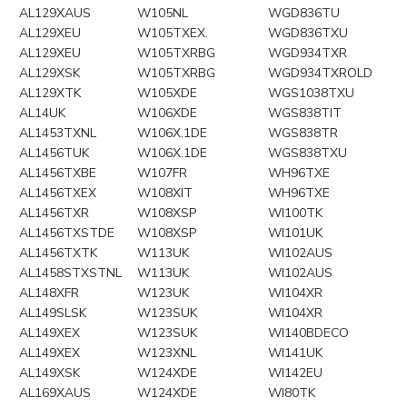
AL129XAUS
W105NL
WGD836TU
AL129XEU
W105TXEX.
WGD836TXU
AL129XEU
W105TXRBG
WGD934TXR
AL129XSK
W105TXRBG
WGD934TXROLD
AL129XTK
W105XDE
WGS1038TXU
AL14UK
W106XDE
WGS838TIT
AL1453TXNL
W106X.1DE
WGS838TR
AL1456TUK
W106X.1DE
WGS838TXU
AL1456TXBE
W107FR
WH96TXE
AL1456TXEX
W108XIT
WH96TXE
AL1456TXR
W108XSP
WI100TK
AL1456TXSTDE
W108XSP
WI101UK
AL1456TXTK
W113UK
WI102AUS
AL1458STXSTNL
W113UK
WI102AUS
AL148XFR
W123UK
WI104XR
AL149SLSK
W123SUK
WI104XR
AL149XEX
W123SUK
WI140BDECO
AL149XEX
W123XNL
WI141UK
AL149XSK
W124XDE
WI142EU
AL169XAUS
W124XDE
WI80TK