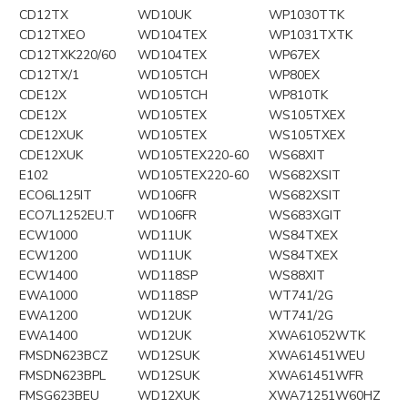
CD12TX
WD10UK
WP1030TTK
CD12TXEO
WD104TEX
WP1031TXTK
CD12TXK220/60
WD104TEX
WP67EX
CD12TX/1
WD105TCH
WP80EX
CDE12X
WD105TCH
WP810TK
CDE12X
WD105TEX
WS105TXEX
CDE12XUK
WD105TEX
WS105TXEX
CDE12XUK
WD105TEX220-60
WS68XIT
E102
WD105TEX220-60
WS682XSIT
ECO6L125IT
WD106FR
WS682XSIT
ECO7L1252EU.T
WD106FR
WS683XGIT
ECW1000
WD11UK
WS84TXEX
ECW1200
WD11UK
WS84TXEX
ECW1400
WD118SP
WS88XIT
EWA1000
WD118SP
WT741/2G
EWA1200
WD12UK
WT741/2G
EWA1400
WD12UK
XWA61052WTK
FMSDN623BCZ
WD12SUK
XWA61451WEU
FMSDN623BPL
WD12SUK
XWA61451WFR
FMSG623BEU
WD12XUK
XWA71251W60HZ