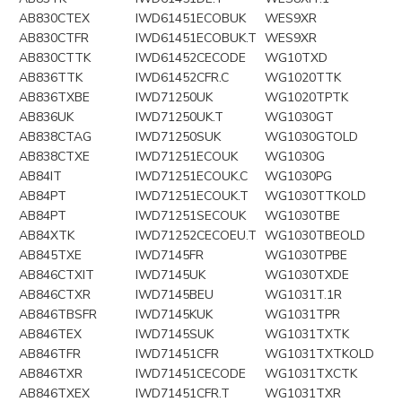
AB830CTEX
IWD61451ECOBUK
WES9XR
AB830CTFR
IWD61451ECOBUK.T
WES9XR
AB830CTTK
IWD61452CECODE
WG10TXD
AB836TTK
IWD61452CFR.C
WG1020TTK
AB836TXBE
IWD71250UK
WG1020TPTK
AB836UK
IWD71250UK.T
WG1030GT
AB838CTAG
IWD71250SUK
WG1030GTOLD
AB838CTXE
IWD71251ECOUK
WG1030G
AB84IT
IWD71251ECOUK.C
WG1030PG
AB84PT
IWD71251ECOUK.T
WG1030TTKOLD
AB84PT
IWD71251SECOUK
WG1030TBE
AB84XTK
IWD71252CECOEU.T
WG1030TBEOLD
AB845TXE
IWD7145FR
WG1030TPBE
AB846CTXIT
IWD7145UK
WG1030TXDE
AB846CTXR
IWD7145BEU
WG1031T.1R
AB846TBSFR
IWD7145KUK
WG1031TPR
AB846TEX
IWD7145SUK
WG1031TXTK
AB846TFR
IWD71451CFR
WG1031TXTKOLD
AB846TXR
IWD71451CECODE
WG1031TXCTK
AB846TXEX
IWD71451CFR.T
WG1031TXR