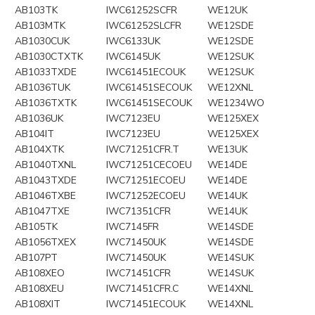
AB103TK
IWC61252SCFR
WE12UK
AB103MTK
IWC61252SLCFR
WE12SDE
AB1030CUK
IWC6133UK
WE12SDE
AB1030CTXTK
IWC6145UK
WE12SUK
AB1033TXDE
IWC61451ECOUK
WE12SUK
AB1036TUK
IWC61451SECOUK
WE12XNL
AB1036TXTK
IWC61451SECOUK
WE1234WO
AB1036UK
IWC7123EU
WE125XEX
AB104IT
IWC7123EU
WE125XEX
AB104XTK
IWC71251CFR.T
WE13UK
AB1040TXNL
IWC71251CECOEU
WE14DE
AB1043TXDE
IWC71251ECOEU
WE14DE
AB1046TXBE
IWC71252ECOEU
WE14UK
AB1047TXE
IWC71351CFR
WE14UK
AB105TK
IWC7145FR
WE14SDE
AB1056TXEX
IWC71450UK
WE14SDE
AB107PT
IWC71450UK
WE14SUK
AB108XEO
IWC71451CFR
WE14SUK
AB108XEU
IWC71451CFR.C
WE14XNL
AB108XIT
IWC71451ECOUK
WE14XNL