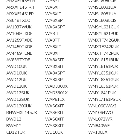
ARXXF145FR.R
WA6PT
WMSL6080CIS
ARXXF145FR.T
WA6XIT
WMSL6081UA
ARXXF1451FR
WA6XIT
WMSL6081UA
AS848TXEO
WA6XSPT
WMSL6085CIS
AV1037WUK
WA6XSPT
WMSYL621GUK
AV1049TXDE
WA8IT
WMSYL621PUK
AV1259TXDE
WA8PT
WMXTF742GUK
AV1459TXDE
WA8XIT
WMXTF742KUK
AV4459TENL
WA8XIT
WMXTF742PUK
AV839TXDE
WA8XSIT
WMYL6151BUK
AWD10UK
WA8XSIT
WMYL6151PUK
AWD10UK
WA8XSPT
WMYL6351KUK
AWD12UK
WA8XSPT
WMYL6351GUK
AWD12UK
WAD3300X
WMYL6351PUK
AWD12SUK
WAD3301X
WMYL641PUK
AWD12SUK
WAP61EX
WMYL7151PSUK
AWD1200UK
WAS6XIT
WN1060WG/2
BHWMXL145UK
WAS6XIT
WN1064WO
BWD12
WAS8XIT
WN1072WR
BWM12
WAS8XIT
WN840WF
CD12TUK
WD10UK
WP100EX