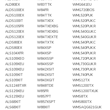
ALD80EX
W83TTK
WMG641EU
ALDS100EX
W84FR
WMG720BCIS
ALDS100EX
W84TTK
WML520PUK
ALDS100IT
W84TXEX
WML520PUK.C
ALDS105FR
W84TXEXBG
WML520PUK.R
ALDS120EX
W84TXEXBG
WML540GUK.C
ALDS120EX
W84TXEXTE
WML540GUK.R
ALDS80EX
W84TXTK
WML540PUK.C
ALDS80EX
W84XSP
WML540PUK.K
ALS104XFR
W84XSP
WML540PUK.R
ALS109XEO
W84XSSP
WML720PUK.R
ALS109XEU
W84XSSP
WML730GUK.R
ALS109XEU
W842XSIT
WML730PUK.R
ALS109XIT
W842XSIT
WML740PUK
ALS109XIT
W843XGIT
WMS12TX
ALS1248TXR
W848TDE
WMS1200TX
ALS129XEU
W85FR
WMS1200TXUK
ALS129XEU
W857PT
WMS8TX
ALS68XIT
W857XSPT
WMS800TX
ALS68XIT
W88XIT
WMSAQG621GUK