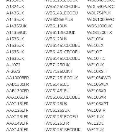
A1324UK
IWB51231ECOUK
WDL540GUK.C
A1324UK
IWB51251CECOEU
WDL540PUK.C
A1435UK
IWB51431ECOEU
WDL754PUK
A1435UK
IWB6085BAUS
WDN1000WO
A1435SUK
IWB6113UK
WDS1000UK
A1435SUK
IWB6113ECOUK
WDS1200TX
A1535UK
IWB6123UK
WE10EX
A1535UK
IWB61451CECOEU
WE10EX
A1635UK
IWB61451CECOEU
WE10IT
A1635UK
IWB61451CECOEU
WE10IT.1
A-1072
IWB71250UK
WE10UK
A-2672
IWB71250UK.T
WE10XSIT
AA1000BFR
IWB71251ECOUK
WE1034WO
AAB1300FR
IWC51451EU
WE105XEX
AAB1300FR
IWC51451EU
WE105XR
AAX106LFR
IWC61051CECOEU
WE105XR
AAX116LFR
IWC6125UK
WE106XPT
AAX126LFR
IWC6125SUK
WE109FR
AAX126LFR
IWC61251ECOEU
WE11UK
AAX149LFR
IWC61251FR
WE12DE
AAX149LFR
IWC61251SECOUK
WE12UK