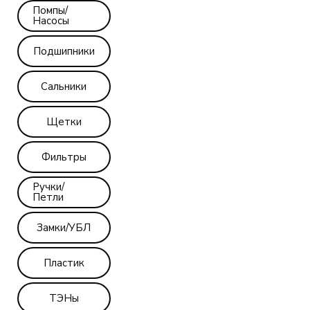
Помпы/
Насосы
Подшипники
Сальники
Щетки
Фильтры
Ручки/
Петли
Замки/УБЛ
Пластик
ТЭНы