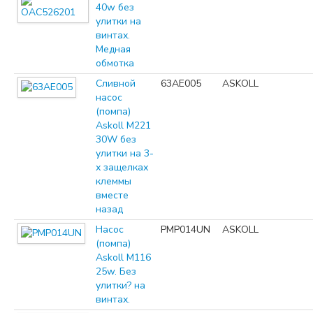
40w без
улитки на
винтах.
Медная
обмотка
Сливной
63AE005
ASKOLL
насос
(помпа)
Askoll M221
30W без
улитки на 3-
х защелках
клеммы
вместе
назад
Насос
PMP014UN
ASKOLL
(помпа)
Askoll M116
25w. Без
улитки? на
винтах.