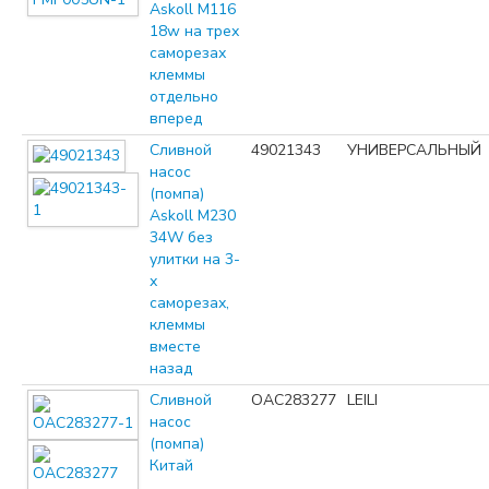
Askoll M116
18w на трех
саморезах
клеммы
отдельно
вперед
Сливной
49021343
УНИВЕРСАЛЬНЫЙ
насос
(помпа)
Askoll M230
34W без
улитки на 3-
х
саморезах,
клеммы
вместе
назад
Сливной
OAC283277
LEILI
насос
(помпа)
Китай