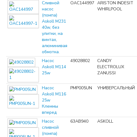
Сливной
OAC144997
ARISTON INDESIT
насос
WHIRLPOOL
(помпа)
Askoll M231
40w, без
улитки, на
винтах,
алюминивая
обмотка.
Насос
49028802
CANDY
Askoll M114
ELECTROLUX
25w
ZANUSSI
Насос
PMP005UN
УНИВЕРСАЛЬНЫЙ
Askoll M116
25w
Клеммы
вперед
Насос
63AB940
ASKOLL
сливной
(помпа)