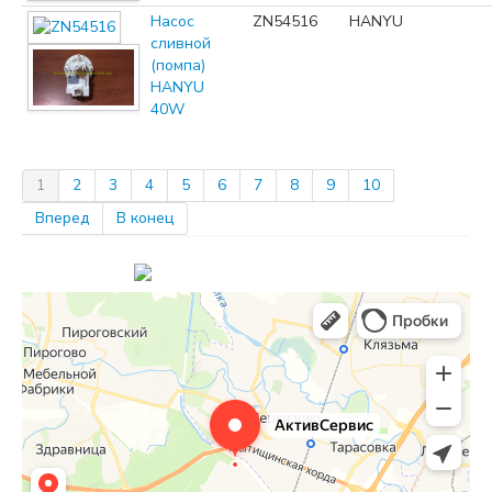
Насос
ZN54516
HANYU
сливной
(помпа)
HANYU
40W
1
2
3
4
5
6
7
8
9
10
Вперед
В конец