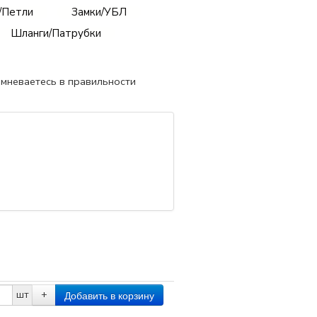
/Петли
Замки/УБЛ
Шланги/Патрубки
омневаетесь в правильности
шт
+