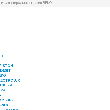
ти для стиральных машин BEKO
ин
ARISTON
NDESIT
BEKO
ELECTROLUX
ANUSSI
BOSCH
G
SAMSUNG
CANDY
 WHIRLPOOL