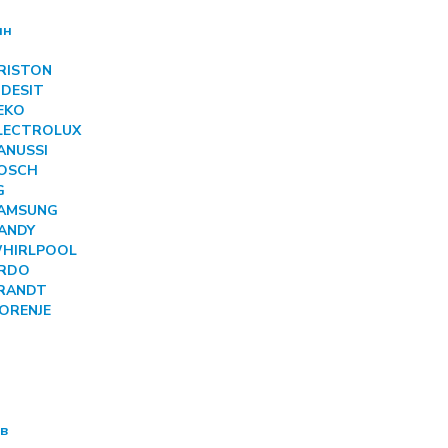
ин
ARISTON
NDESIT
BEKO
ELECTROLUX
ANUSSI
BOSCH
G
SAMSUNG
CANDY
 WHIRLPOOL
ARDO
BRANDT
GORENJE
ов