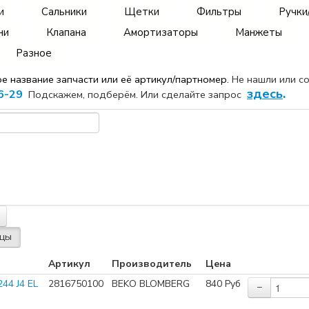
и
Сальники
Щетки
Фильтры
Ручки
ни
Клапана
Амортизаторы
Манжеты
Разное
ое название
запчасти или её артикул/партномер.
Не нашли или с
здесь
.
6-29
Подскажем, подберём. Или сделайте запрос
Артикул
Производитель
Цена
44 J4 EL
2816750100
BEKO BLOMBERG
840
Руб
−