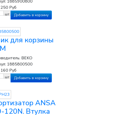
ул:
1885900800
:
250
Руб
шт
ик для корзины
М
зводитель:
BEKO
ул:
1885800500
:
160
Руб
шт
ортизатор ANSA
-120N. Втулка