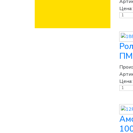
Артик
Цена
Рол
ПМ
Прои
Артик
Цена
Ам
100