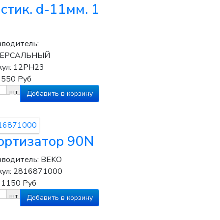
стик. d-11мм. 1
водитель:
ЕРСАЛЬНЫЙ
ул:
12PH23
:
550
Руб
шт
ортизатор 90N
зводитель:
BEKO
ул:
2816871000
:
1150
Руб
шт