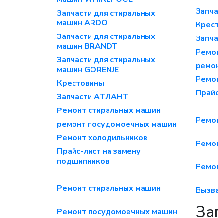
Запча
Запчасти для стиральных
машин ARDO
Крес
Запчасти для стиральных
Запч
машин BRANDT
Ремо
Запчасти для стиральных
ремо
машин GORENJE
Ремо
Крестовины
Прайс
Запчасти АТЛАНТ
Ремонт стиральных машин
Ремо
ремонт посудомоечных машин
Ремонт холодильников
Ремо
Прайс-лист на замену
подшипников
Ремо
Ремонт стиральных машин
Вызва
За
Ремонт посудомоечных машин