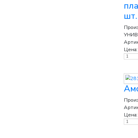
пла
шт.
Произ
УНИВ
Артик
Цена
Ам
Прои
Артик
Цена