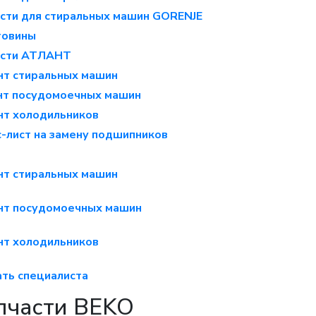
сти для стиральных машин GORENJE
товины
асти АТЛАНТ
нт стиральных машин
нт посудомоечных машин
нт холодильников
-лист на замену подшипников
нт стиральных машин
нт посудомоечных машин
нт холодильников
ть специалиста
пчасти BEKO