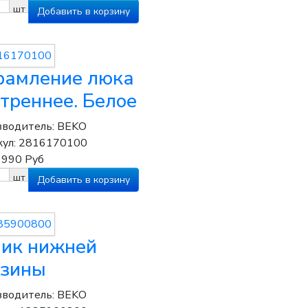
шт
рамление люка
треннее. Белое
зводитель:
BEKO
ул:
2816170100
:
990
Руб
шт
лик нижней
рзины
зводитель:
BEKO