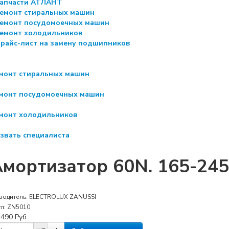
апчасти АТЛАНТ
емонт стиральных машин
емонт посудомоечных машин
емонт холодильников
райс-лист на замену подшипников
монт стиральных машин
монт посудомоечных машин
монт холодильников
звать специалиста
мортизатор 60N. 165-245
водитель:
ELECTROLUX ZANUSSI
ул:
ZN5010
:
490
Руб