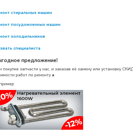
монт стиральных машин
монт посудомоечных машин
монт холодильников
звать специалиста
ыгодное предложение!
и покупке запчасти у нас, и заказав её замену или установку
СКИ
оимости работ по ремонту
a
пример: