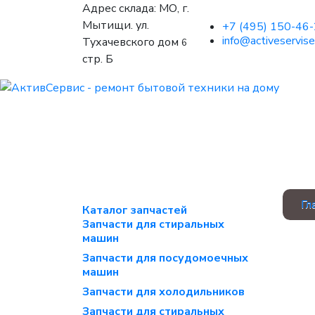
Адрес склада:
МО, г.
Мытищи. ул.
+7 (495) 150-46
info@activeservise
Тухачевского дом
6
стр. Б
Гл
Каталог запчастей
Запчасти для стиральных
машин
Запчасти для посудомоечных
машин
Запчасти для холодильников
Запчасти для стиральных