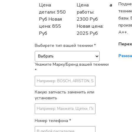
Подне
Цена
Цена
a
техни
детали:
950
работы:
базы. 
Руб
Новая
2300 Руб
произ
цена: 855
Новая цена:
А++.
Руб
2025 Руб
Перех
Выбирете тип вашей техники *
Ремон
Укажите Марку/Бренд вашей техники
*
Какую запчасть заменить или
установить
Номер телефона *