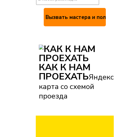
КАК К НАМ
ПРОЕХАТЬ
Яндекс
карта со схемой
проезда