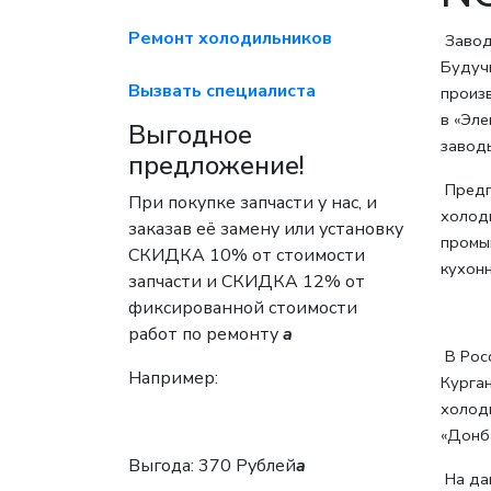
Ремонт холодильников
Завод 
Будуч
Вызвать специалиста
произ
в «Эл
Выгодное
заводы
предложение!
Предп
При покупке запчасти у нас, и
холод
заказав её замену или установку
промы
СКИДКА 10%
от стоимости
кухонн
запчасти и
СКИДКА 12%
от
фиксированной стоимости
работ по ремонту
a
В Рос
Например:
Курган
холод
«Донб
Выгода: 370 Рублей
a
На да