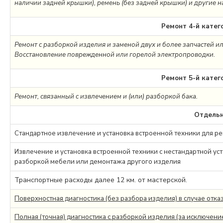
наличии задней крышки), ремень (без задней крышки) и другие 
Ремонт 4-й катег
Ремонт с разборкой изделия и заменой двух и более запчастей и
Восстановление поврежденной или горелой электропроводки.
Ремонт 5-й катег
Ремонт, связанный с извлечением и (или) разборкой бака.
Отдель
Стандартное извлечение и установка встроенной техники для р
Извлечение и установка встроенной техники с нестандартной уст
разборкой мебели или демонтажа другого изделия
Транспортные расходы далее 12 км. от мастерской.
Поверхностная диагностика (без разбора изделия) в случае отка
Полная (точная) диагностика с разборкой изделия (за исключение