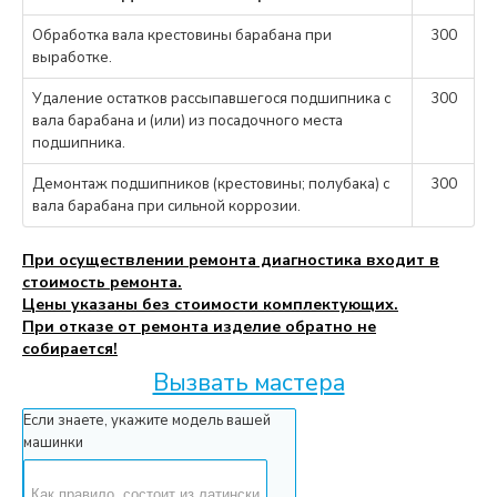
Обработка вала крестовины барабана при
300
выработке.
Удаление остатков рассыпавшегося подшипника с
300
вала барабана и (или) из посадочного места
подшипника.
Демонтаж подшипников (крестовины; полубака) с
300
вала барабана при сильной коррозии.
При осуществлении ремонта диагностика входит в
стоимость ремонта.
Цены указаны без стоимости комплектующих.
При отказе от ремонта изделие обратно не
собирается!
Вызвать мастера
Если знаете, укажите модель вашей
машинки