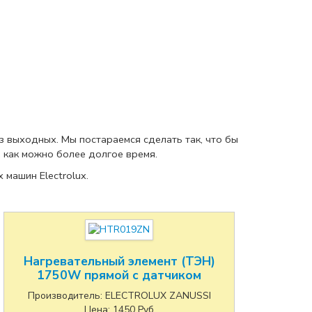
 выходных. Мы постараемся сделать так, что бы
, как можно более долгое время.
машин Electrolux.
Нагревательный элемент (ТЭН)
1750W прямой с датчиком
Производитель:
ELECTROLUX ZANUSSI
Цена:
1450
Руб