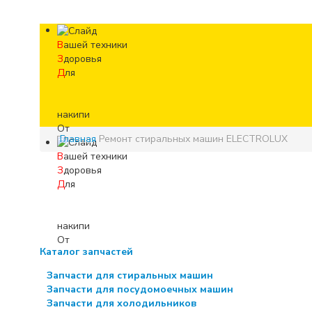
В
ашей техники
З
доровья
Д
ля
накипи
От
Главная
Ремонт стиральных машин ELECTROLUX
В
ашей техники
З
доровья
Д
ля
накипи
От
Каталог запчастей
Запчасти для стиральных машин
Запчасти для посудомоечных машин
Запчасти для холодильников