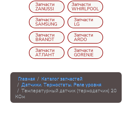
Запчасти
Запчасти
ZANUSSI
WHIRLPOOL
Запчасти
Запчасти
SAMSUNG
LG
Запчасти
Запчасти
BRANDT
ARDO
Запчасти
Запчасти
АТЛАНТ
GORENJE
Главная
Каталог запчастей
Датчики. Термостаты. Реле уровня
Температурный датчик (термодатчик) 20
КОм