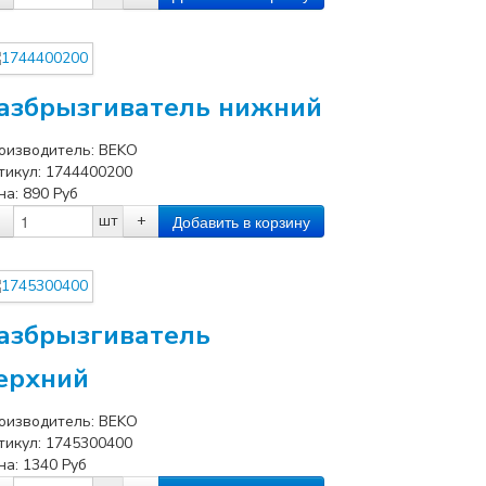
азбрызгиватель нижний
оизводитель:
BEKO
тикул:
1744400200
на:
890
Руб
шт
+
азбрызгиватель
ерхний
оизводитель:
BEKO
тикул:
1745300400
на:
1340
Руб