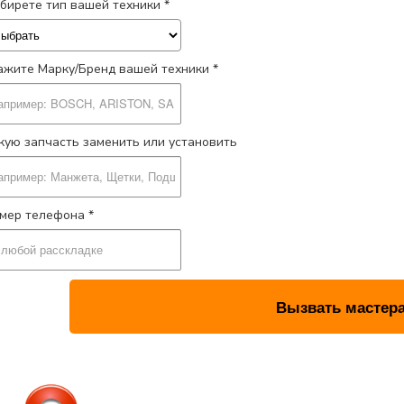
бирете тип вашей техники *
ажите Марку/Бренд вашей техники *
кую запчасть заменить или установить
мер телефона *