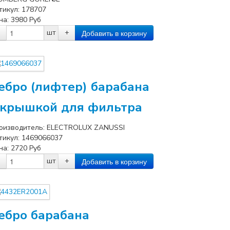
тикул:
178707
на:
3980
Руб
шт
+
ебро (лифтер) барабана
 крышкой для фильтра
оизводитель:
ELECTROLUX ZANUSSI
тикул:
1469066037
на:
2720
Руб
шт
+
ебро барабана