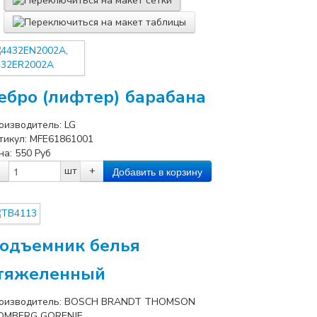
ебро (лифтер) барабана
оизводитель:
LG
тикул:
MFE61861001
на:
550
Руб
шт
+
одъемник белья
тяжеленный
оизводитель:
BOSCH BRANDT THOMSON
OMBERG GORENJE