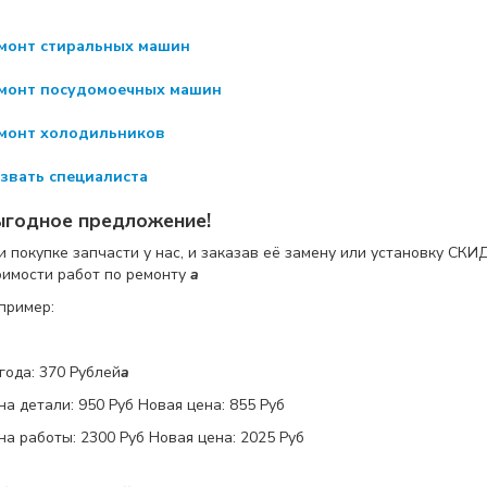
монт стиральных машин
монт посудомоечных машин
монт холодильников
звать специалиста
ыгодное предложение!
и покупке запчасти у нас, и заказав её замену или установку
СКИ
оимости работ по ремонту
a
пример:
года: 370 Рублей
a
на детали:
950 Руб
Новая цена: 855 Руб
на работы:
2300 Руб
Новая цена: 2025 Руб