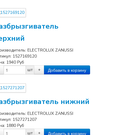
азбрызгиватель
ерхний
оизводитель:
ELECTROLUX ZANUSSI
тикул:
1527169120
на:
1940
Руб
шт
+
азбрызгиватель нижний
оизводитель:
ELECTROLUX ZANUSSI
тикул:
1527271207
на:
1880
Руб
шт
+