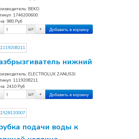
оизводитель:
BEKO
тикул:
1746200600
на:
980
Руб
шт
+
азбрызгиватель нижний
оизводитель:
ELECTROLUX ZANUSSI
тикул:
1119208211
на:
2410
Руб
шт
+
рубка подачи воды к