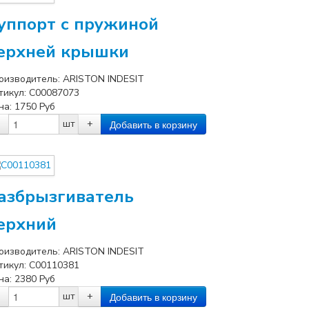
уппорт с пружиной
ерхней крышки
оизводитель:
ARISTON INDESIT
тикул:
C00087073
на:
1750
Руб
шт
+
азбрызгиватель
ерхний
оизводитель:
ARISTON INDESIT
тикул:
C00110381
на:
2380
Руб
шт
+