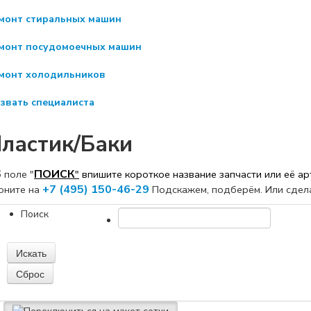
монт стиральных машин
монт посудомоечных машин
монт холодильников
звать специалиста
ластик/Баки
В
ПОИСК
поле "
"
впишите короткое название
запчасти или её а
+7 (495) 150-46-29
оните на
Подскажем, подберём. Или сдел
Поиск