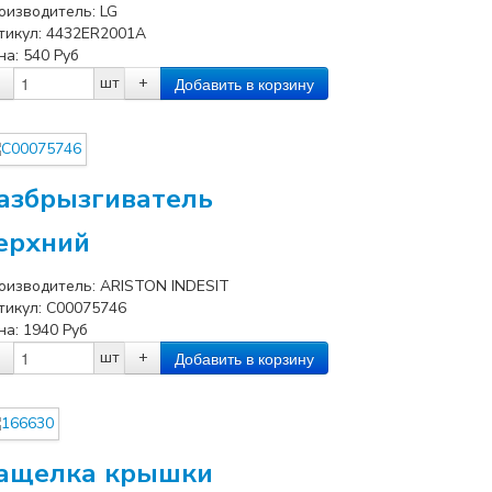
оизводитель:
LG
тикул:
4432ER2001A
на:
540
Руб
шт
+
азбрызгиватель
ерхний
оизводитель:
ARISTON INDESIT
тикул:
C00075746
на:
1940
Руб
шт
+
ащелка крышки