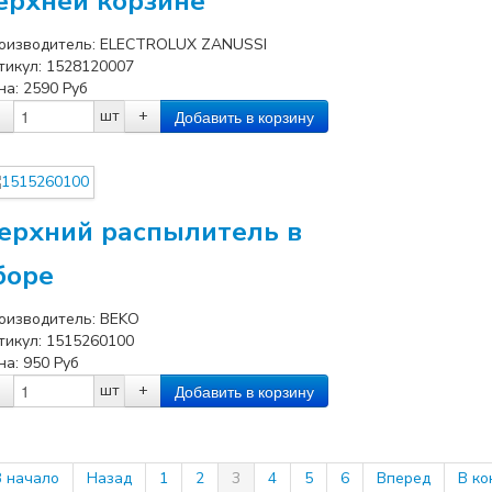
ерхней корзине
оизводитель:
ELECTROLUX ZANUSSI
тикул:
1528120007
на:
2590
Руб
шт
+
ерхний распылитель в
боре
оизводитель:
BEKO
тикул:
1515260100
на:
950
Руб
шт
+
В начало
Назад
1
2
3
4
5
6
Вперед
В ко