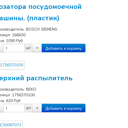
озатора посудомоечной
ашины. (пластик)
оизводитель:
BOSCH SIEMENS
тикул:
166630
на:
1090
Руб
шт
+
ерхний распылитель
оизводитель:
BEKO
тикул:
1756370100
на:
620
Руб
шт
+