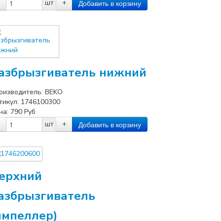
шт
+
азбрызгиватель нижний
оизводитель:
BEKO
тикул:
1746100300
на:
790
Руб
шт
+
ерхний
азбрызгиватель
импеллер)