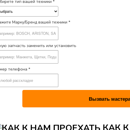
бирете тип вашей техники *
ажите Марку/Бренд вашей техники *
кую запчасть заменить или установить
мер телефона *
КАК К