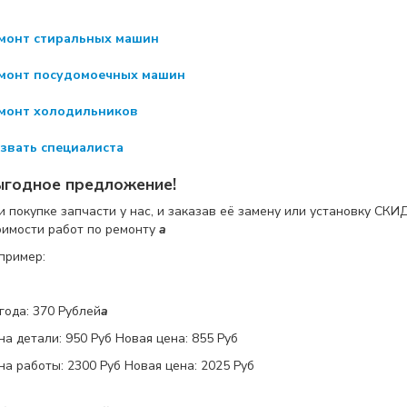
монт стиральных машин
монт посудомоечных машин
монт холодильников
звать специалиста
ыгодное предложение!
и покупке запчасти у нас, и заказав её замену или установку
СКИ
оимости работ по ремонту
a
пример:
года: 370 Рублей
a
на детали:
950 Руб
Новая цена: 855 Руб
на работы:
2300 Руб
Новая цена: 2025 Руб