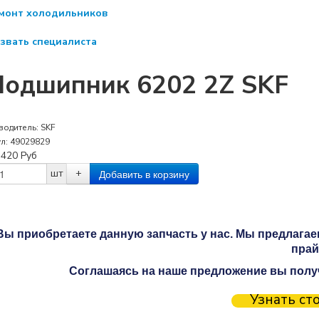
монт холодильников
звать специалиста
Подшипник 6202 2Z SKF
водитель:
SKF
ул:
49029829
:
420
Руб
шт
+
Вы приобретаете данную запчасть у нас. Мы предлагаем
прай
Соглашаясь на наше предложение вы получ
Узнать ст