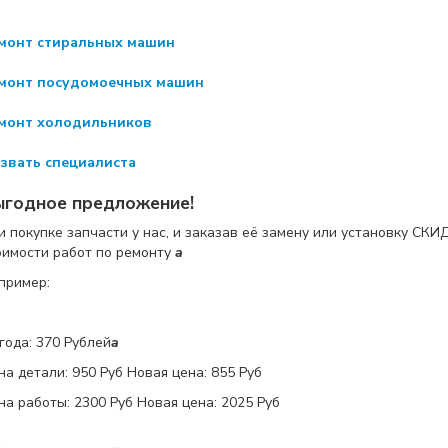
монт стиральных машин
монт посудомоечных машин
монт холодильников
звать специалиста
ыгодное предложение!
и покупке запчасти у нас, и заказав её замену или установку
СКИ
оимости работ по ремонту
a
пример:
года: 370 Рублей
a
на детали:
950 Руб
Новая цена: 855 Руб
на работы:
2300 Руб
Новая цена: 2025 Руб