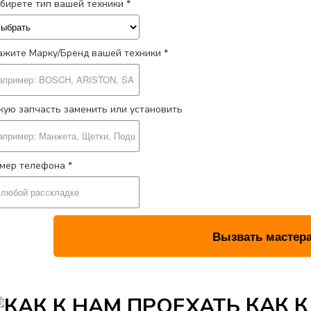
бирете тип вашей техники *
ажите Марку/Бренд вашей техники *
кую запчасть заменить или установить
мер телефона *
КАК К