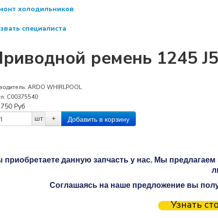
монт холодильников
звать специалиста
риводной ремень 1245 J5
водитель:
ARDO WHIRLPOOL
ул:
C00375540
:
750
Руб
шт
+
 приобретаете данную запчасть у нас. Мы предлагаем 
л
Соглашаясь на наше предложение вы получ
Узнать ст