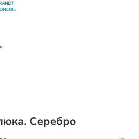
BRANDT
GORENJE
ов
люка. Серебро