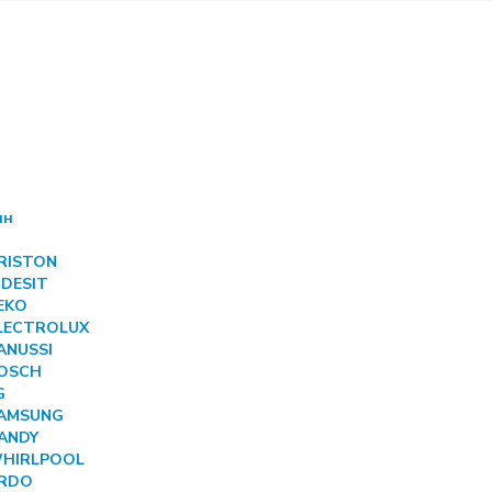
ин
ARISTON
NDESIT
BEKO
ELECTROLUX
ANUSSI
BOSCH
G
SAMSUNG
CANDY
 WHIRLPOOL
ARDO