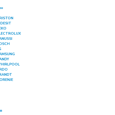
ин
ARISTON
NDESIT
BEKO
ELECTROLUX
ANUSSI
BOSCH
G
SAMSUNG
CANDY
 WHIRLPOOL
ARDO
BRANDT
GORENJE
ов