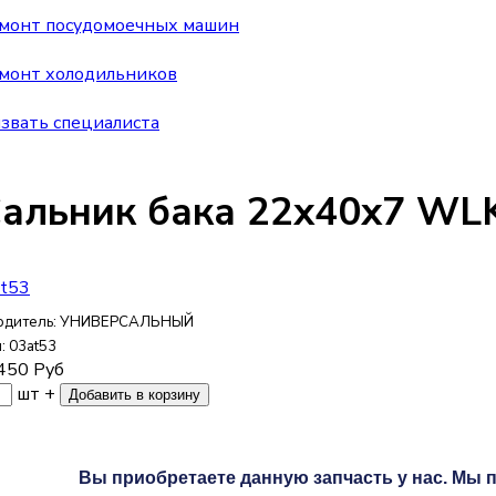
монт посудомоечных машин
монт холодильников
звать специалиста
альник бака 22x40x7 WL
одитель:
УНИВЕРСАЛЬНЫЙ
л:
03at53
450
Руб
шт
+
Вы приобретаете данную запчасть у нас. Мы п