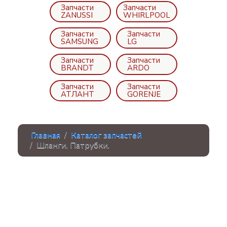
Запчасти
Запчасти
ZANUSSI
WHIRLPOOL
Запчасти
Запчасти
SAMSUNG
LG
Запчасти
Запчасти
BRANDT
ARDO
Запчасти
Запчасти
АТЛАНТ
GORENJE
Главная
Каталог запчастей
Шланги. Патрубки.