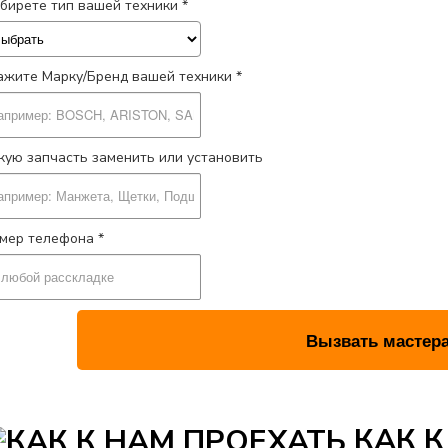
бирете тип вашей техники *
ажите Марку/Бренд вашей техники *
кую запчасть заменить или установить
мер телефона *
КАК К