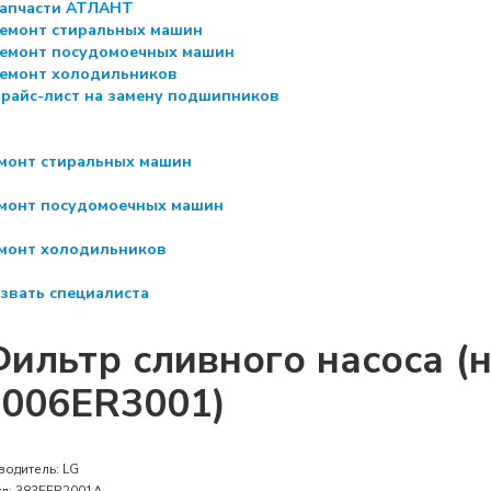
апчасти АТЛАНТ
емонт стиральных машин
емонт посудомоечных машин
емонт холодильников
райс-лист на замену подшипников
монт стиральных машин
монт посудомоечных машин
монт холодильников
звать специалиста
ильтр сливного насоса (н
5006ER3001)
водитель:
LG