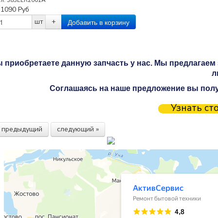
ул:
383EER2001A
:
1090
Руб
шт
+
 приобретаете данную запчасть у нас. Мы предлагаем 
л
Соглашаясь на наше предложение вы получ
Узнать ст
« предыдущий
следующий »