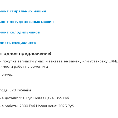
монт стиральных машин
монт посудомоечных машин
монт холодильников
звать специалиста
ыгодное предложение!
и покупке запчасти у нас, и заказав её замену или установку
СКИ
оимости работ по ремонту
a
пример:
года: 370 Рублей
a
на детали:
950 Руб
Новая цена: 855 Руб
на работы:
2300 Руб
Новая цена: 2025 Руб