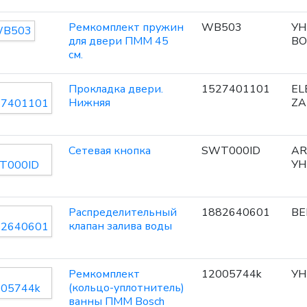
Ремкомплект пружин
WB503
УН
для двери ПММ 45
BO
см.
Прокладка двери.
1527401101
EL
Нижняя
ZA
Сетевая кнопка
SWT000ID
AR
УН
Распределительный
1882640601
BE
клапан залива воды
Ремкомплект
12005744k
УН
(кольцо-уплотнитель)
ванны ПММ Bosch