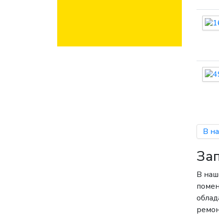
В на
За
В наш
помен
облад
ремон