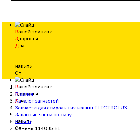
В
ашей техники
З
доровья
Д
ля
накипи
От
В
ашей техники
З
доровья
Главная
Д
ля
Каталог запчастей
Запчасти для стиральных машин ELECTROLUX
Запасные части по типу
накипи
Ремни
От
Ремень 1140 J5 EL