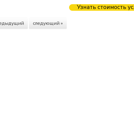
Узнать стоимость ус
редыдущий
следующий »