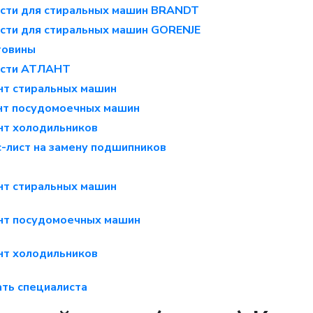
сти для стиральных машин BRANDT
сти для стиральных машин GORENJE
товины
асти АТЛАНТ
нт стиральных машин
нт посудомоечных машин
нт холодильников
-лист на замену подшипников
нт стиральных машин
нт посудомоечных машин
нт холодильников
ть специалиста