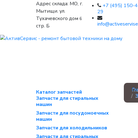
Адрес склада:
МО, г.
+7 (495) 150-4
Мытищи. ул.
29
Тухачевского дом
6
info@activeservise
стр. Б
Гл
Каталог запчастей
З
Запчасти для стиральных
машин
Запчасти для посудомоечных
машин
Запчасти для холодильников
Запчасти для стиральных