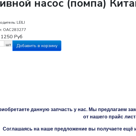
ивной насос (помпа) Кита
одитель:
LEILI
л:
OAC283277
:
1250
Руб
шт
иобретаете данную запчасть у нас. Мы предлагаем зам
от нашего прайс лист
Соглашаясь на наше предложение вы получаете ещё и