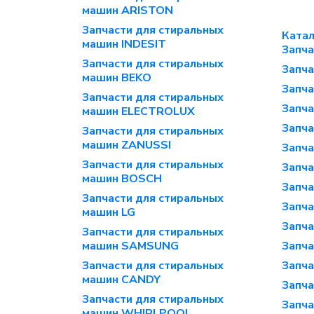
машин ARISTON
Запчасти для стиральных
Катал
машин INDESIT
Запча
Запчасти для стиральных
Запча
машин BEKO
Запча
Запчасти для стиральных
Запча
машин ELECTROLUX
Запча
Запчасти для стиральных
машин ZANUSSI
Запча
Запчасти для стиральных
Запча
машин BOSCH
Запча
Запчасти для стиральных
Запча
машин LG
Запча
Запчасти для стиральных
машин SAMSUNG
Запч
Запчасти для стиральных
Запча
машин CANDY
Запч
Запчасти для стиральных
Запча
машин WHIRLPOOL