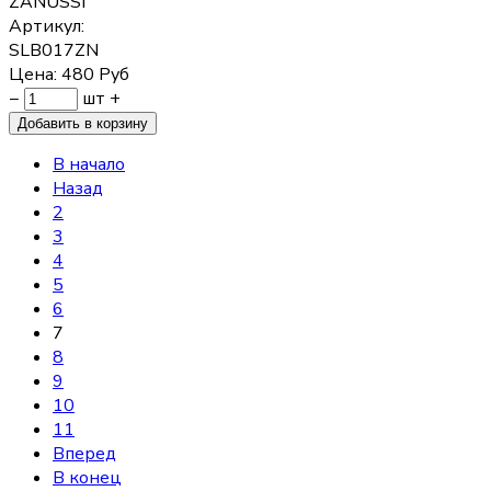
ZANUSSI
Артикул:
SLB017ZN
Цена:
480
Руб
−
шт
+
В начало
Назад
2
3
4
5
6
7
8
9
10
11
Вперед
В конец