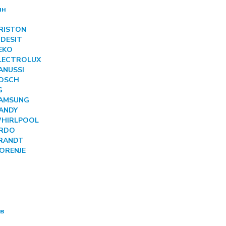
ин
ARISTON
NDESIT
BEKO
ELECTROLUX
ANUSSI
BOSCH
G
SAMSUNG
CANDY
 WHIRLPOOL
ARDO
BRANDT
GORENJE
ов