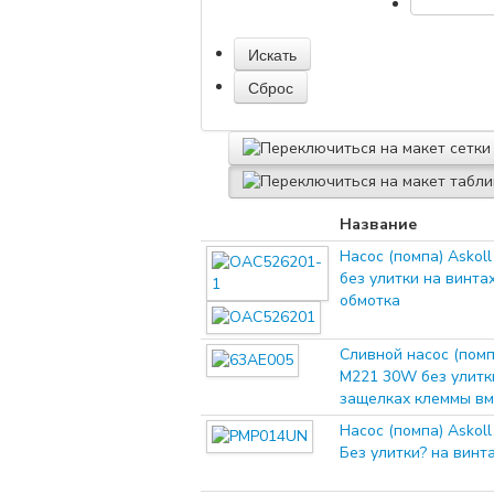
Название
Насос (помпа) Askol
без улитки на винта
обмотка
Сливной насос (помп
M221 30W без улитки
защелках клеммы вм
Насос (помпа) Askol
Без улитки? на винта