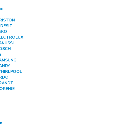
ин
ARISTON
NDESIT
BEKO
ELECTROLUX
ANUSSI
BOSCH
G
SAMSUNG
CANDY
 WHIRLPOOL
ARDO
BRANDT
GORENJE
ов