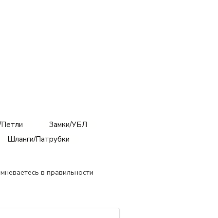
/Петли
Замки/УБЛ
Шланги/Патрубки
омневаетесь в правильности