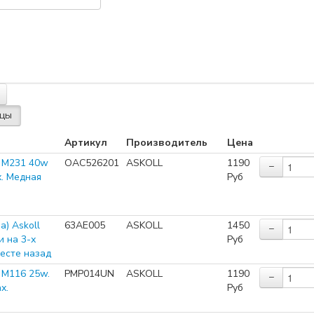
Артикул
Производитель
Цена
l M231 40w
OAC526201
ASKOLL
1190
−
х. Медная
Руб
а) Askoll
63AE005
ASKOLL
1450
−
 на 3-х
Руб
есте назад
l M116 25w.
PMP014UN
ASKOLL
1190
−
х.
Руб