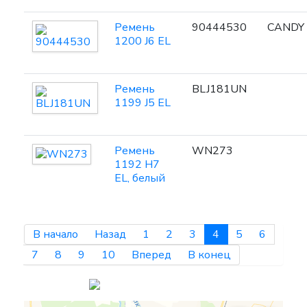
Ремень
90444530
CANDY
1200 J6 EL
Ремень
BLJ181UN
1199 J5 EL
Ремень
WN273
1192 H7
EL, белый
В начало
Назад
1
2
3
4
5
6
7
8
9
10
Вперед
В конец