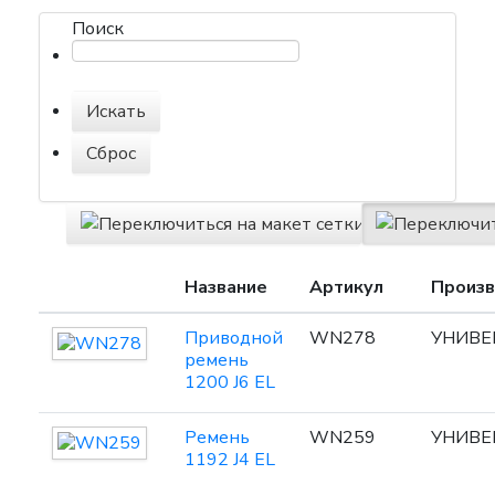
Поиск
Название
Артикул
Произв
Приводной
WN278
УНИВЕ
ремень
1200 J6 EL
Ремень
WN259
УНИВЕ
1192 J4 EL