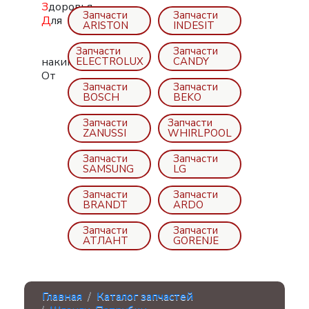
З
доровья
Запчасти
Запчасти
Д
ля
ARISTON
INDESIT
Запчасти
Запчасти
ELECTROLUX
CANDY
накипи
От
Запчасти
Запчасти
BOSCH
BEKO
Запчасти
Запчасти
ZANUSSI
WHIRLPOOL
Запчасти
Запчасти
SAMSUNG
LG
Запчасти
Запчасти
BRANDT
ARDO
Запчасти
Запчасти
АТЛАНТ
GORENJE
Главная
Каталог запчастей