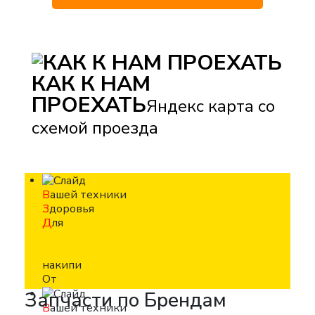
КАК К НАМ
ПРОЕХАТЬ
Яндекс карта со
схемой проезда
В
ашей техники
З
доровья
Д
ля
накипи
От
Запчасти по Брендам
В
ашей техники