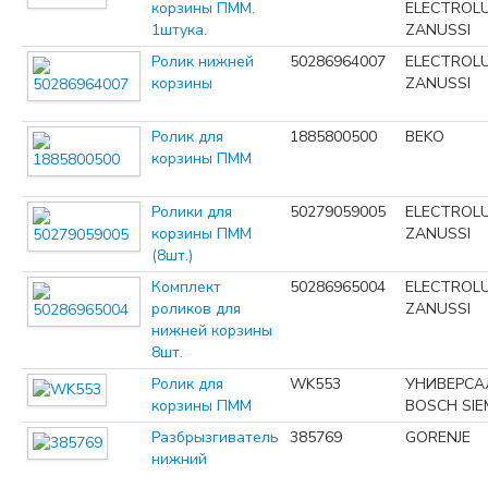
корзины ПММ.
ELECTROL
1штука.
ZANUSSI
Ролик нижней
50286964007
ELECTROL
корзины
ZANUSSI
Ролик для
1885800500
BEKO
корзины ПММ
Ролики для
50279059005
ELECTROL
корзины ПММ
ZANUSSI
(8шт.)
Комплект
50286965004
ELECTROL
роликов для
ZANUSSI
нижней корзины
8шт.
Ролик для
WK553
УНИВЕРСА
корзины ПММ
BOSCH SI
Разбрызгиватель
385769
GORENJE
нижний