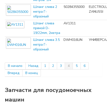
Шланг слива 2
50284355000
ELECTROL
метра Г-
ZANUSSI
образный
Шланг слива
AV1311
прямой D-
19/22mm, 2метра
Шланг слива 3.5
DWH016UN
УНИВЕРСА
метра Г-
образный
В начало
Назад
1
2
3
4
5
6
Вперед
В конец
Запчасти для посудомоечных
машин