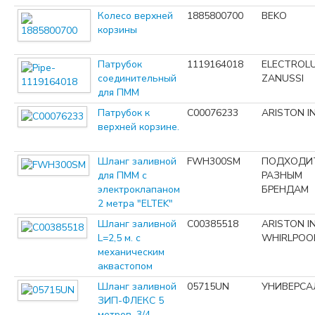
Колесо верхней
1885800700
BEKO
корзины
Патрубок
1119164018
ELECTROL
соединительный
ZANUSSI
для ПММ
Патрубок к
C00076233
ARISTON I
верхней корзине.
Шланг заливной
FWH300SM
ПОДХОДИ
для ПММ с
РАЗНЫМ
электроклапаном
БРЕНДАМ
2 метра "ELTEK"
Шланг заливной
C00385518
ARISTON I
L=2,5 м. с
WHIRLPOO
механическим
аквастопом
Шланг заливной
05715UN
УНИВЕРСА
ЗИП-ФЛЕКС 5
метров. 3/4