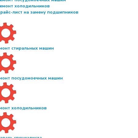
емонт холодильников
райс-лист на замену подшипников
монт стиральных машин
монт посудомоечных машин
монт холодильников
звать специалиста