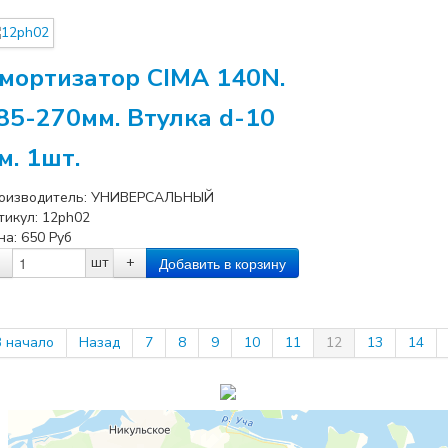
мортизатор CIMA 140N.
85-270мм. Втулка d-10
м. 1шт.
оизводитель:
УНИВЕРСАЛЬНЫЙ
тикул:
12ph02
на:
650
Руб
шт
+
В начало
Назад
7
8
9
10
11
12
13
14