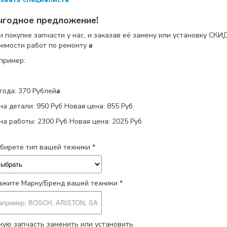
ыгодное предложение!
и покупке запчасти у нас, и заказав её замену или установку
СКИ
оимости работ по ремонту
a
пример:
года: 370 Рублей
a
на детали:
950 Руб
Новая цена: 855 Руб
на работы:
2300 Руб
Новая цена: 2025 Руб
бирете тип вашей техники *
ажите Марку/Бренд вашей техники *
кую запчасть заменить или установить