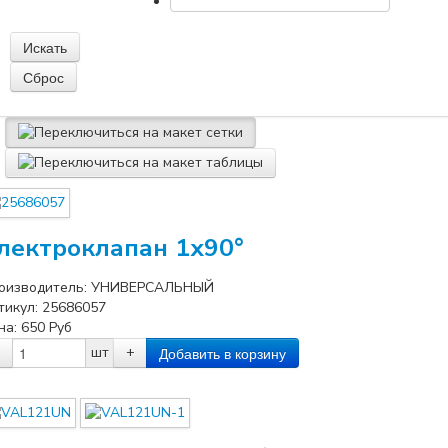
лектроклапан 1x90°
оизводитель:
УНИВЕРСАЛЬНЫЙ
тикул:
25686057
на:
650
Руб
шт
+