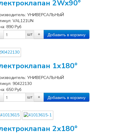
лектроклапан 2Wx90°
оизводитель:
УНИВЕРСАЛЬНЫЙ
тикул:
VAL121UN
на:
890
Руб
шт
+
лектроклапан 1x180°
оизводитель:
УНИВЕРСАЛЬНЫЙ
тикул:
90422130
на:
650
Руб
шт
+
лектроклапан 2x180°