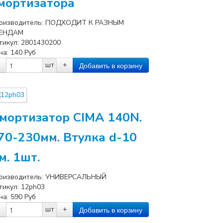
мортизатора
оизводитель:
ПОДХОДИТ К РАЗНЫМ
ЕНДАМ
тикул:
2801430200
на:
140
Руб
шт
+
мортизатор CIMA 140N.
70-230мм. Втулка d-10
м. 1шт.
оизводитель:
УНИВЕРСАЛЬНЫЙ
тикул:
12ph03
на:
590
Руб
шт
+