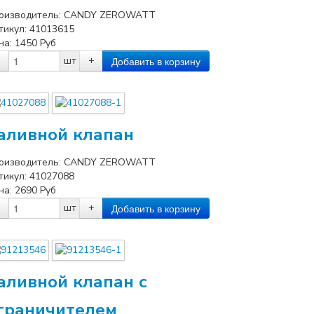
оизводитель:
CANDY ZEROWATT
тикул:
41013615
на:
1450
Руб
шт
+
аливной клапан
оизводитель:
CANDY ZEROWATT
тикул:
41027088
на:
2690
Руб
шт
+
аливной клапан с
граничителем