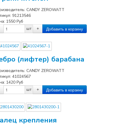
оизводитель:
CANDY ZEROWATT
тикул:
91213546
на:
1550
Руб
шт
+
ебро (лифтер) барабана
оизводитель:
CANDY ZEROWATT
тикул:
41024567
на:
1420
Руб
шт
+
алец крепления