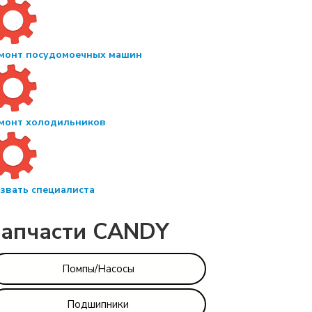
монт посудомоечных машин
монт холодильников
звать специалиста
апчасти CANDY
Помпы/Насосы
Подшипники